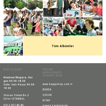
Tüm Albümler
BİZE ULAŞIN
ONLINE
MAĞAZAMIZI
ZİYARET EDİN
Kitabevi/Mağaza: Her
gün 09:30-18:30
www.happyshop.com.tr
Cafe: Salı-Pazar 09:30-
18:30
BEBEK
ÇOCUK
Onaran Sokak No:2
Etiler İSTANBUL
KİTAP
0212 257 85 85
SANAT & KIRTASİYE