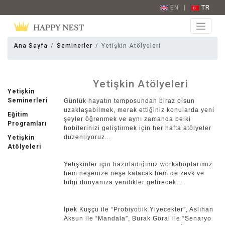
EN
|
TR
Ana Sayfa
Seminerler
Yetişkin Atölyeleri
Yetişkin Atölyeleri
Yetişkin
Seminerleri
Günlük hayatın temposundan biraz olsun
uzaklaşabilmek, merak ettiğiniz konularda yeni
Eğitim
şeyler öğrenmek ve aynı zamanda belki
Programları
hobilerinizi geliştirmek için her hafta atölyeler
düzenliyoruz...
Yetişkin
Atölyeleri
Yetişkinler için hazırladığımız workshoplarımız
hem neşenize neşe katacak hem de zevk ve
bilgi dünyanıza yenilikler getirecek...
İpek Kuşçu ile “Probiyotiik Yiyecekler”, Aslıhan
Aksun ile “Mandala”, Burak Göral ile “Senaryo