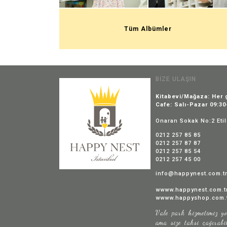
Tüm Albümler
BİZE ULAŞIN
Kitabevi/Mağaza: Her 
Cafe: Salı-Pazar 09:30
Onaran Sokak No:2 Eti
0212 257 85 85
0212 257 87 87
0212 257 85 54
0212 257 45 00
info@happynest.com.t
wwww.happynest.com.t
wwww.happyshop.com.
Vale park hizmetimiz yo
ama size taksi çağırabil