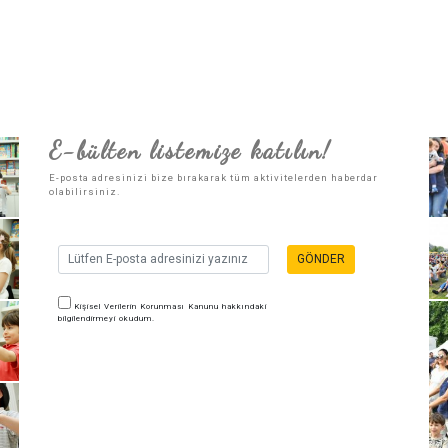
E-bülten listemize katılın!
E-posta adresinizi bize bırakarak tüm aktivitelerden haberdar
olabilirsiniz.
GÖNDER
Kişisel Verilerin Korunması Kanunu hakkındaki
bilgilendirmeyi okudum.