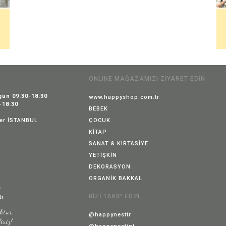
ONLINE MAĞAZAMIZI ZİYARET EDİN
gün 09:30-18:30
www.happyshop.com.tr
-18:30
BEBEK
ler İSTANBUL
ÇOCUK
KİTAP
SANAT & KIRTASİYE
YETİŞKİN
DEKORASYON
r
ORGANİK BAKKAL
r
BİZİ TAKİP EDİN
tr
ktur,
@happynesttr
iriz!